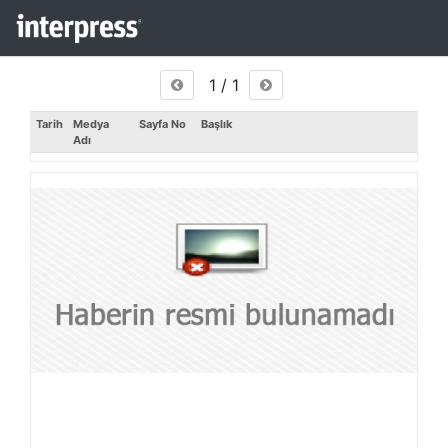
1 / 1
Tarih
Medya
Sayfa No
Başlık
Adı