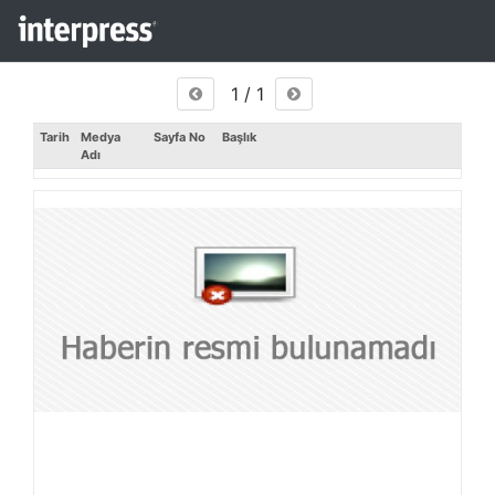
1 / 1
Tarih
Medya
Sayfa No
Başlık
Adı