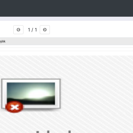
1 / 1
şlık