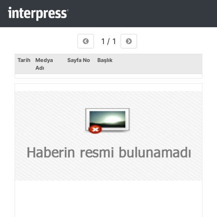
1 / 1
Tarih
Medya
Sayfa No
Başlık
Adı