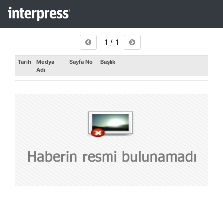
1 / 1
Tarih
Medya
Sayfa No
Başlık
Adı