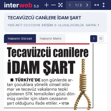
1 / 2
TECAVÜZCÜ CANİLERE İDAM ŞART
YENİ AKİT 03.07.2018
ERIŞIM: 0
ULUSAL/GÜNLÜK
SAYFA: 1
Haberin Görseli
Haberin Metni
1
10