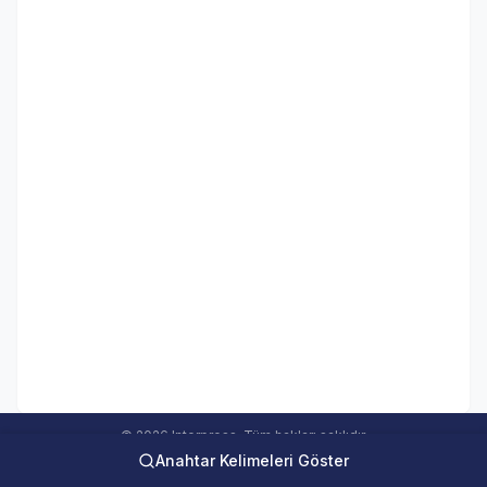
© 2026 Interpress. Tüm hakları saklıdır.
Anahtar Kelimeleri Göster
interweb Online Medya Takip Sistemi Ver 5.00