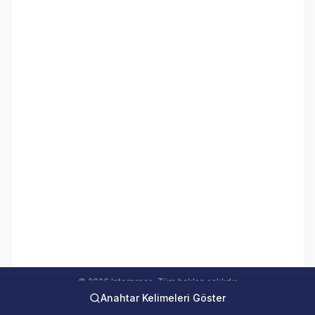
© 2026 Interpress. Tüm hakları saklıdır.
Anahtar Kelimeleri Göster
interweb Online Medya Takip Sistemi Ver 5.00