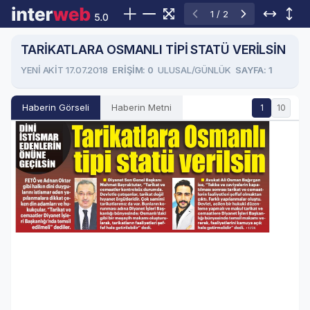
1 / 2
TARİKATLARA OSMANLI TİPİ STATÜ VERİLSİN
YENİ AKİT 17.07.2018
ERIŞIM: 0
ULUSAL/GÜNLÜK
SAYFA: 1
Haberin Görseli
Haberin Metni
1
10