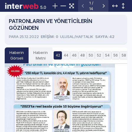
1 /
14
PATRONLARIN VE YÖNETİCİLERİN
GÖZÜNDEN
PARA 25.12.2022
ERIŞIM: 0
ULUSAL/HAFTALIK
SAYFA: 42
Haberin
Haberin
42
44
46
48
50
52
54
56
58
6
Görseli
Metni