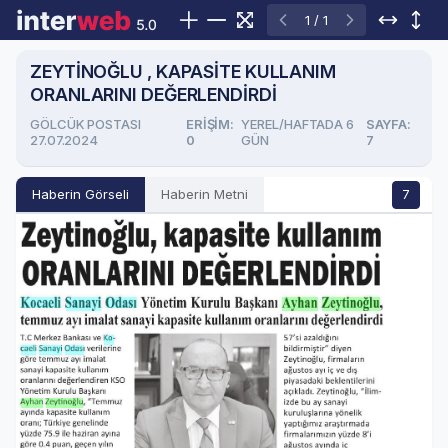
1 / 1
ZEYTİNOĞLU , KAPASİTE KULLANIM
ORANLARINI DEĞERLENDİRDİ
GÖLCÜK POSTASI
ERIŞIM:
YEREL/HAFTADA 6
SAYFA:
27.07.2024
0
GÜN
7
Haberin Görseli
Haberin Metni
7