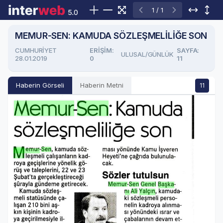
1 / 1
MEMUR-SEN: KAMUDA SÖZLEŞMELİLİĞE SON
CUMHURİYET
ERIŞIM:
SAYFA:
ULUSAL/GÜNLÜK
28.01.2019
0
11
Haberin Görseli
Haberin Metni
11