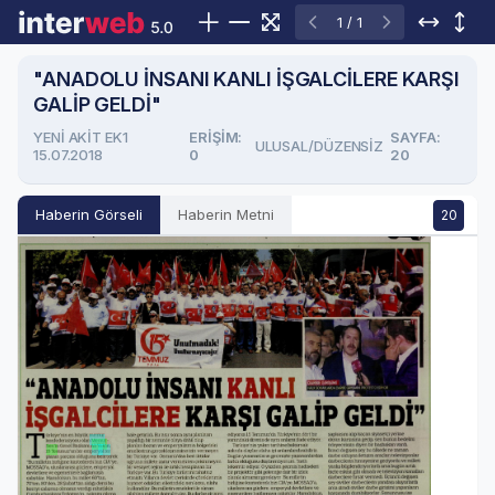
1 / 1
"ANADOLU İNSANI KANLI İŞGALCİLERE KARŞI
GALİP GELDİ"
YENİ AKİT EK1
ERIŞIM:
SAYFA:
ULUSAL/DÜZENSİZ
15.07.2018
0
20
Haberin Görseli
Haberin Metni
20