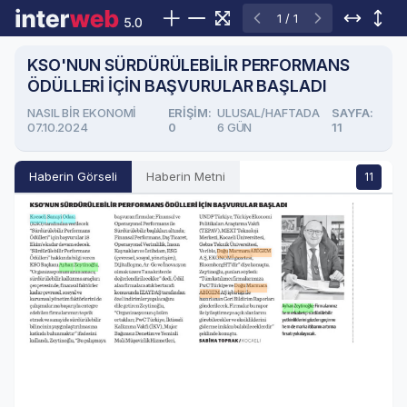
1 / 1
KSO'NUN SÜRDÜRÜLEBİLİR PERFORMANS
ÖDÜLLERİ İÇİN BAŞVURULAR BAŞLADI
NASIL BİR EKONOMİ
ERIŞIM:
ULUSAL/HAFTADA
SAYFA:
07.10.2024
0
6 GÜN
11
Haberin Görseli
Haberin Metni
11