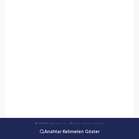
© 2026 Interpress. Tüm hakları saklıdır.
Anahtar Kelimeleri Göster
interweb Online Medya Takip Sistemi Ver 5.00