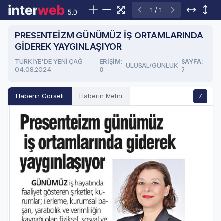
1 / 1
PRESENTEİZM GÜNÜMÜZ İŞ ORTAMLARINDA
GİDEREK YAYGINLAŞIYOR
TÜRKİYE'DE YENİ ÇAĞ
ERIŞIM:
SAYFA:
ULUSAL/GÜNLÜK
04.08.2024
0
7
Haberin Görseli
Haberin Metni
7